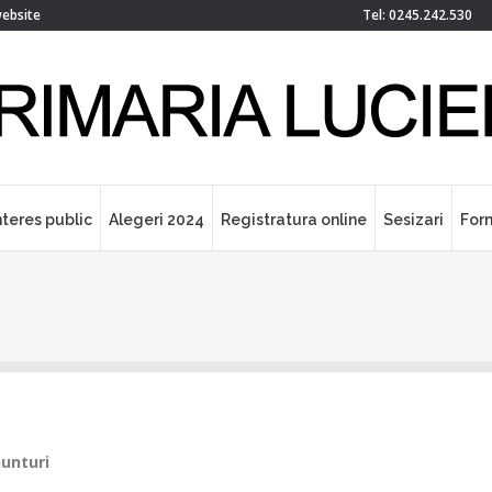
website
Tel: 0245.242.530
nteres public
Alegeri 2024
Registratura online
Sesizari
For
unturi