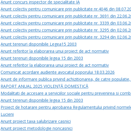
Anunt concurs inspector de specialitate IA
Anunt colectiv pentru comunicare prin publicitate nr.4046 din 08.07.2
Anunt colectiv pentru comunicare prin publicitate nr. 3691 din 22.06.
Anunt colectiv pentru comunicare prin publicitate nr. 3339 din 03.06.
Anunt colectiv pentru comunicare prin publicitate nr. 3295 din 02.06.
Anunt colectiv pentru comunicare prin publicitate nr. 3294 din 02.06.
Anunt terenuri disponibile Legea15 2003
Anunt referitor la elaborarea unui proiect de act normativ
Anunt terenuri disponibile legea 15 din 2003
Anunt referitor la elaborarea unui proiect de act normativ
Comunicat acordare audiente avocatul poporului 18.03.2026
Anunt de informare publica privind achizitionarea, de catre populatie, 
RAPORT ANUAL 2025 VIOLENȚĂ DOMESTICĂ
Modalitati de accesare a serviciilor sociale pentru prevenirea si com
Anunt terenuri disponibile legea 15 din 2003
Proiect de hotarare pentru aprobarea Regulamentului privind normel
Lucieni
Anunt proiect taxa salubrizare casnici
Anunt proiect metodologie noncasnici