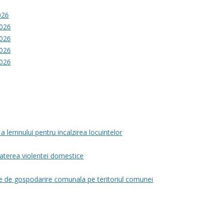
026
2026
2026
2026
2026
a lernnului pentru incalzirea locuintelor
baterea violentei domestice
e de gospodarire comunala pe teritoriul comunei