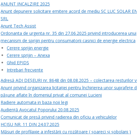
ANUNT INCALZIRE 2025
Anunt depunere solicitare emitere acord de mediu SC LUC SOLAR 
SRL
Anunt Tech Assist
Ordonanta de urgenta nr. 35 din 27.06.2025 privind introducerea unui
mecanism de sprijin pentru consumatorii casnici de energie electrica
Cerere sprijin energie
Cerere sprijin – Anexa
Ghid EPIDS
Intrebari frecvente
Adresă ADI DEȘEURI nr. 8648 din 08.08.2025 – colectarea resturilor v
Anunț privind organizarea licitației pentru închirierea unor suprafețe 
pășune aflate în domeniul privat al comunei Lucieni
Radiere automata in baza noii legi
Audiență Avocatul Poporului 20.08.2025
Comunicat de presă privind radierea din oficiu a vehiculelor
HCJSU NR. 11 DIN 24.07.2025
Măsuri de profilaxie a infestării cu rozătoare ( șoareci și șobolani )