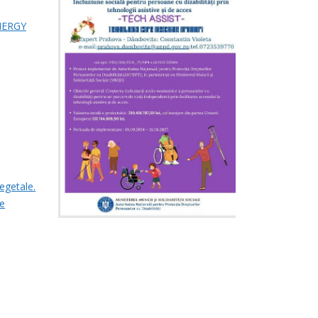
ENERGY
egetale.
de