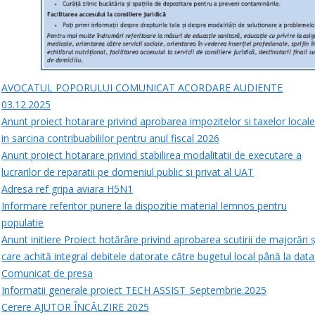
AVOCATUL POPORULUI COMUNICAT ACORDARE AUDIENTE
03.12.2025
Anunt proiect hotarare privind aprobarea impozitelor si taxelor local
in sarcina contribuabililor pentru anul fiscal 2026
Anunt proiect hotarare privind stabilirea modalitatii de executare a
lucrarilor de reparatii pe domeniul public si privat al UAT
Adresa ref gripa aviara H5N1
Informare referitor punere la dispozitie material lemnos pentru
populatie
Anunt initiere Proiect hotărâre privind aprobarea scutirii de majorări ș
care achită integral debitele datorate către bugetul local până la dat
Comunicat de presa
Informatii generale proiect TECH ASSIST_Septembrie.2025
Cerere AJUTOR ÎNCĂLZIRE 2025