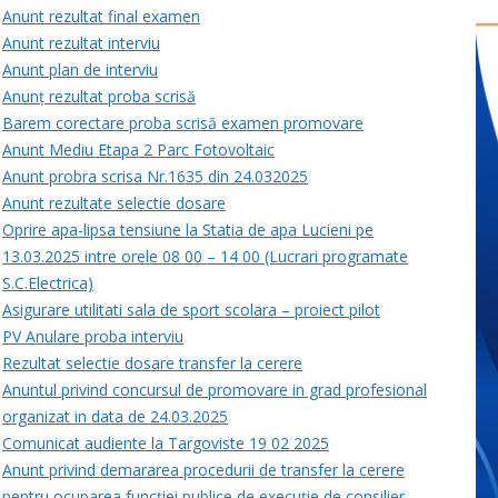
Anunt rezultat final examen
Anunt rezultat interviu
Anunt plan de interviu
Anunț rezultat proba scrisă
Barem corectare proba scrisă examen promovare
Anunt Mediu Etapa 2 Parc Fotovoltaic
Anunt probra scrisa Nr.1635 din 24.032025
Anunt rezultate selectie dosare
Oprire apa-lipsa tensiune la Statia de apa Lucieni pe
13.03.2025 intre orele 08 00 – 14 00 (Lucrari programate
S.C.Electrica)
Asigurare utilitati sala de sport scolara – proiect pilot
PV Anulare proba interviu
Rezultat selectie dosare transfer la cerere
Anuntul privind concursul de promovare in grad profesional
organizat in data de 24.03.2025
Comunicat audiente la Targoviste 19 02 2025
Anunt privind demararea procedurii de transfer la cerere
pentru ocuparea funcției publice de execuție de consilier