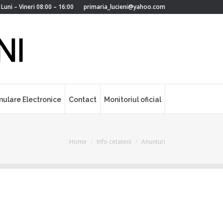
Luni – Vineri 08:00 – 16:00
primaria_lucieni@yahoo.com
mulare Electronice
Contact
Monitoriul oficial
You are here:
Home
Info cetateni
Anunturi