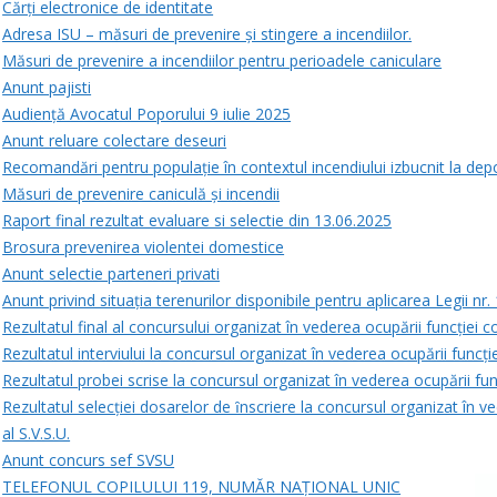
Cărți electronice de identitate
Adresa ISU – măsuri de prevenire și stingere a incendiilor.
Măsuri de prevenire a incendiilor pentru perioadele caniculare
Anunt pajisti
Audiență Avocatul Poporului 9 iulie 2025
Anunt reluare colectare deseuri
Recomandări pentru populație în contextul incendiului izbucnit la dep
Măsuri de prevenire caniculă și incendii
Raport final rezultat evaluare si selectie din 13.06.2025
Brosura prevenirea violentei domestice
Anunt selectie parteneri privati
Anunt privind situația terenurilor disponibile pentru aplicarea Legii nr
Rezultatul final al concursului organizat în vederea ocupării funcției c
Rezultatul interviului la concursul organizat în vederea ocupării funcți
Rezultatul probei scrise la concursul organizat în vederea ocupării fun
Rezultatul selecției dosarelor de ȋnscriere la concursul organizat în v
al S.V.S.U.
Anunt concurs sef SVSU
TELEFONUL COPILULUI 119, NUMĂR NAȚIONAL UNIC