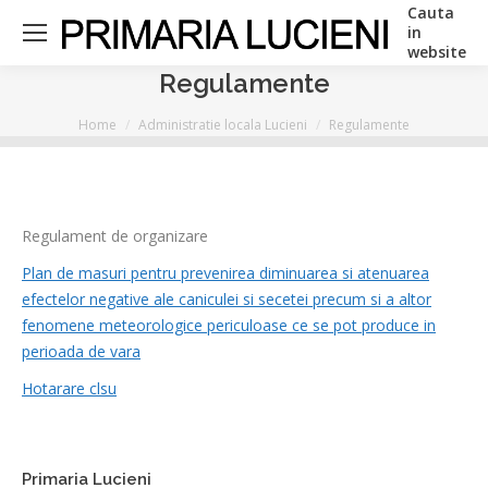
Cauta
Search:
in
website
Regulamente
You are here:
Home
Administratie locala Lucieni
Regulamente
Regulament de organizare
Plan de masuri pentru prevenirea diminuarea si atenuarea
efectelor negative ale caniculei si secetei precum si a altor
fenomene meteorologice periculoase ce se pot produce in
perioada de vara
Hotarare clsu
Primaria Lucieni